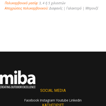
Πολυκαρβονικό μασίφ:
3, 4 ή 5 χιλιοστών
Αποχρώσεις πολυκαρβονικού:
Διαφανές | Γαλακτερό | Μπρονζέ
SOCIAL MEDIA
Facebook
Instagram
Youtube
Linkedin
ΚΑΤΗΓΟΡΙΕΣ